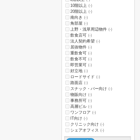
10階以上
(-)
20階以上
(-)
南向き
(-)
角部屋
(-)
上野・浅草周辺物件
(-)
飲食店可
(-)
法人契約希望
(-)
居抜物件
(-)
重飲食可
(-)
飲食不可
(-)
即営業可
(-)
好立地
(-)
ロードサイド
(-)
路面店
(-)
スナック・バー向け
(-)
物販向け
(-)
事務所可
(-)
高層ビル
(-)
ワンフロア
(-)
IT向け
(-)
クリニック向け
(-)
シェアオフィス
(-)