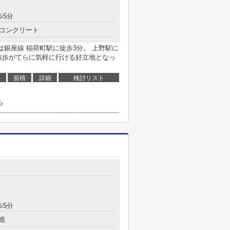
歩5分
コンクリート
は銀座線 稲荷町駅に徒歩3分。 上野駅に
散歩がてらに気軽に行ける好立地となっ
面積
詳細
検討リスト
ら
歩5分
造