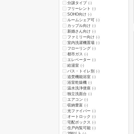
分譲タイプ
(-)
フリーレント
(-)
SOHO向け
(-)
ルームシェア可
(-)
カップル向け
(-)
新婚さん向け
(-)
ファミリー向け
(-)
室内洗濯機置場
(-)
フローリング
(-)
都市ガス
(-)
エレベーター
(-)
給湯室
(-)
バス・トイレ別
(-)
追焚機能浴室
(-)
浴室乾燥機
(-)
温水洗浄便座
(-)
独立洗面台
(-)
エアコン
(-)
収納豊富
(-)
光ファイバー
(-)
オートロック
(-)
宅配ボックス
(-)
住戸内覧可能
(-)
2階以上
(-)