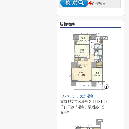
4
件が該当
新着物件
ルジェンテ文京湯島
東京都文京区湯島２丁目31-23
千代田線「湯島」駅 徒歩5分
築4年