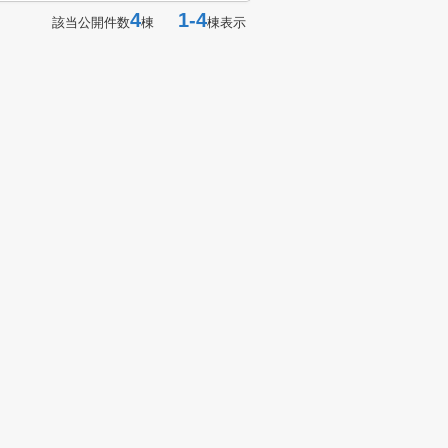
4
1-4
該当公開件数
棟
棟表示