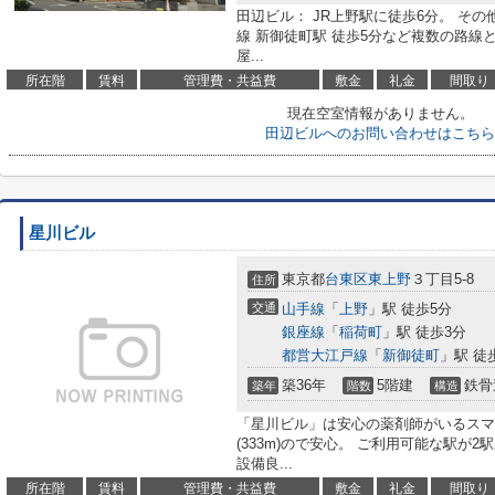
田辺ビル： JR上野駅に徒歩6分。 その
線 新御徒町駅 徒歩5分など複数の路線
屋...
所在階
賃料
管理費・共益費
敷金
礼金
間取り
現在空室情報がありません。
田辺ビルへのお問い合わせはこちら
星川ビル
東京都
台東区
東上野
３丁目5-8
住所
交通
山手線
「
上野
」駅 徒歩5分
銀座線
「
稲荷町
」駅 徒歩3分
都営大江戸線
「
新御徒町
」駅 徒
築36年
5階建
鉄骨
築年
階数
構造
「星川ビル」は安心の薬剤師がいるスマ
(333m)ので安心。 ご利用可能な駅が
設備良...
所在階
賃料
管理費・共益費
敷金
礼金
間取り