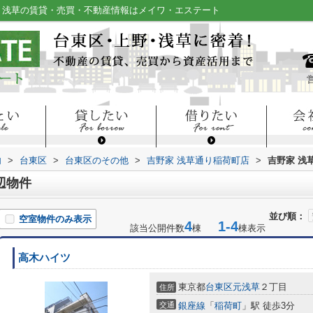
野・浅草の賃貸・売買・不動産情報はメイワ・エステート
内
>
台東区
>
台東区のその他
>
吉野家 浅草通り稲荷町店
>
吉野家 浅
辺物件
並び順：
空室物件のみ表示
4
1-4
該当公開件数
棟
棟表示
高木ハイツ
東京都
台東区
元浅草
２丁目
住所
交通
銀座線
「
稲荷町
」駅 徒歩3分