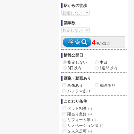
駅からの徒歩
築年数
4
件が該当
情報公開日
指定しない
本日
3日以内
1週間以内
画像・動画あり
画像あり
動画あり
パノラマあり
こだわり条件
ペット相談
(-)
陽当り良好
(-)
リフォーム済
(-)
リノベーション済
(-)
２人入居可
(-)