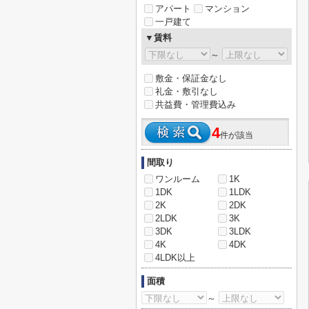
アパート
マンション
一戸建て
▼賃料
～
敷金・保証金なし
礼金・敷引なし
共益費・管理費込み
4
件が該当
間取り
ワンルーム
1K
1DK
1LDK
2K
2DK
2LDK
3K
3DK
3LDK
4K
4DK
4LDK以上
面積
～