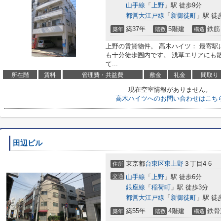
山手線
「
上野
」駅 徒歩9分
都営大江戸線
「
新御徒町
」駅 徒
築37年
5階建
鉄筋
築年
階数
構造
上野の賃貸物件。 高木ハイツ： 最寄駅
も十分徒歩圏内です。 浅草エリアにも
て...
所在階
賃料
管理費・共益費
敷金
礼金
間取り
現在空室情報がありません。
高木ハイツへのお問い合わせはこち
田辺ビル
東京都
台東区
東上野
３丁目4-6
住所
交通
山手線
「
上野
」駅 徒歩6分
銀座線
「
稲荷町
」駅 徒歩3分
都営大江戸線
「
新御徒町
」駅 徒
築55年
4階建
鉄骨
築年
階数
構造