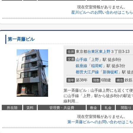
現在空室情報がありません。
星川ビルへのお問い合わせはこちら
第一斉藤ビル
東京都
台東区
東上野
３丁目3-13
住所
交通
山手線
「
上野
」駅 徒歩8分
銀座線
「
稲荷町
」駅 徒歩3分
都営大江戸線
「
新御徒町
」駅 徒
築38年
6階建
鉄筋
築年
階数
構造
第一斉藤ビル：山手線上野にも近くて便
に山手線「上野」駅から徒歩8分の駅近
線利用...
所在階
賃料
管理費・共益費
敷金
礼金
間取り
現在空室情報がありません。
第一斉藤ビルへのお問い合わせはこち