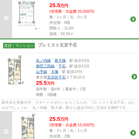
25.5
万
円
(管理費・共益費 20,000円)
敷：1ヶ月｜礼：0ヶ月
所在階：9階
間取り：2LDK
面積：50.20㎡
プレミスト文京千石
賃貸｜マンション
丸ノ内線
「
新大塚
」駅 徒歩10分
都営三田線
「
千石
」駅 徒歩12分
山手線
「
大塚
」駅 徒歩14分
東京都
文京区
千石
３丁目10-5
25.5
万円
築年数：築4年 ｜募集中：
1室
階数：5階建
新生活を失敗せず、スタートさせたいならこちらの「プレミスト文京千石」はい
かがでしょうか。 丸ノ内線「新大塚」駅から徒歩10分に立地する物件です。
2021年築の分譲賃貸物件です。...
25.5
万
円
(管理費・共益費 15,000円)
敷：2ヶ月｜礼：1ヶ月
所在階：2階