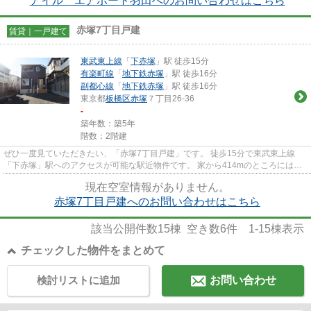
アイル エアポート羽田へのお問い合わせはこちら
赤塚7丁目戸建
賃貸｜一戸建て
東武東上線
「
下赤塚
」駅 徒歩15分
有楽町線
「
地下鉄赤塚
」駅 徒歩16分
副都心線
「
地下鉄赤塚
」駅 徒歩16分
東京都
板橋区
赤塚
７丁目26-36
-
築年数：築5年
階数：2階建
ぜひ一度見ていただきたい、「赤塚7丁目戸建」です。 徒歩15分で東武東上線
「下赤塚」駅へのアクセスが可能な駅近物件です。 家から414mのところには楠
医院があります。 間取は3LDK+...
現在空室情報がありません。
赤塚7丁目戸建へのお問い合わせはこちら
該当公開件数
15
棟 空き数
6
件
1-15
棟表示
チェックした物件をまとめて
検討リストに追加
お問い合わせ