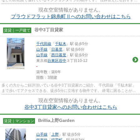
め、憧れの新築物件です。 利...
現在空室情報がありません。
プラウドフラット錦糸町Ⅱへのお問い合わせはこちら
谷中3丁目貸家
賃貸｜一戸建て
千代田線
「
千駄木
」駅 徒歩5分
山手線
「
日暮里
」駅 徒歩6分
山手線
「
西日暮里
」駅 徒歩9分
東京都
台東区
谷中
３丁目10-12
-
築年数：築6年
階数：3階建
多くの方からご好評頂いている谷中3丁目貸家のご紹介。 千代田線「千駄木駅」
まで歩いてアクセスできる、徒歩5分に立地する物件です。 終電に困ることが少
ないのが2沿線利用可物件の魅...
現在空室情報がありません。
谷中3丁目貸家へのお問い合わせはこちら
Brillia上野Garden
賃貸｜マンション
山手線
「
上野
」駅 徒歩5分
銀座線
「
稲荷町
」駅 徒歩3分