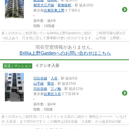
都営大江戸線
「
新御徒町
」駅 徒歩10分
東京都
台東区
東上野
５丁目6-1
-
築年数：築4年
階数：19階建
多くの方からご好評頂いているBrillia上野Gardenのご紹介。 ご利用可能な駅が2
つ以上あり、行き先に応じて乗車駅の使い分けができます。 山手線「上野駅」ま
で歩いてアクセスできる、...
現在空室情報がありません。
Brillia上野Gardenへのお問い合わせはこちら
イクシオ入谷
賃貸｜マンション
日比谷線
「
入谷
」駅 徒歩5分
山手線
「
鶯谷
」駅 徒歩15分
日比谷線
「
三ノ輪
」駅 徒歩12分
東京都
台東区
入谷
２丁目38-9
-
築年数：築4年
階数：5階建
多くの方からご好評頂いているイクシオ入谷のご紹介☆ 便利なスーパー「いなげ
や 入谷店」まで307mです☆ この物件は日比谷線「入谷駅」から徒歩5分の駅近
物件です☆ 複数路線利用可能で...