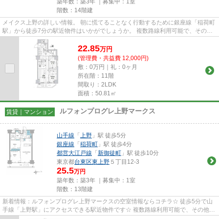
築年数：築3年 ｜募集中：
1室
階数：14階建
メイクス上野の詳しい情報。 朝に慌てることなく行動するために銀座線「稲荷町
駅」から徒歩7分の駅近物件はいかがでしょうか。 複数路線利用可能で、その他
にも日比谷線「入谷駅」まで...
22.85
万
円
(管理費・共益費 12,000円)
敷：0万円｜礼：0ヶ月
所在階：11階
間取り：2LDK
面積：50.81㎡
ルフォンプログレ上野マークス
賃貸｜マンション
山手線
「
上野
」駅 徒歩5分
銀座線
「
稲荷町
」駅 徒歩4分
都営大江戸線
「
新御徒町
」駅 徒歩10分
東京都
台東区
東上野
５丁目12-3
25.5
万円
築年数：築3年 ｜募集中：
1室
階数：13階建
新着情報：ルフォンプログレ上野マークスの空室情報ならコチラ☆ 徒歩5分で山
手線「上野駅」にアクセスできる駅近物件です☆ 複数路線利用可能で、その他に
も銀座線「稲荷町駅」まで徒歩...