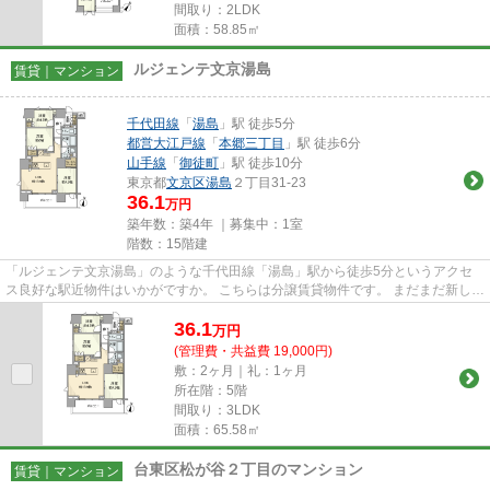
間取り：2LDK
面積：58.85㎡
ルジェンテ文京湯島
賃貸｜マンション
千代田線
「
湯島
」駅 徒歩5分
都営大江戸線
「
本郷三丁目
」駅 徒歩6分
山手線
「
御徒町
」駅 徒歩10分
東京都
文京区
湯島
２丁目31-23
36.1
万円
築年数：築4年 ｜募集中：
1室
階数：15階建
「ルジェンテ文京湯島」のような千代田線「湯島」駅から徒歩5分というアクセ
ス良好な駅近物件はいかがですか。 こちらは分譲賃貸物件です。 まだまだ新しい
築4年のお部屋です。 地上1...
36.1
万
円
(管理費・共益費 19,000円)
敷：2ヶ月｜礼：1ヶ月
所在階：5階
間取り：3LDK
面積：65.58㎡
台東区松が谷２丁目のマンション
賃貸｜マンション