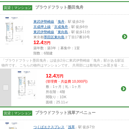
プラウドフラット墨田曳舟
賃貸｜マンション
東武伊勢崎線
「
曳舟
」駅 徒歩2分
京成押上線
「
京成曳舟
」駅 徒歩6分
東武伊勢崎線
「
東向島
」駅 徒歩11分
東京都
墨田区
東向島
２丁目17番10号
12.4
万円
築年数：築3年 ｜募集中：
1室
階数：6階建
「プラウドフラット墨田曳舟」は徒歩2分に東武伊勢崎線「曳舟」駅がある駅近
物件です。 こちらの物件はマンションです。 共用部には敷地内ごみ置き場・エレ
ベーター・宅配ボックスな...
12.4
万
円
(管理費・共益費 10,000円)
敷：1ヶ月｜礼：1ヶ月
所在階：4階
間取り：1DK
面積：25.11㎡
プラウドフラット浅草アベニュー
賃貸｜マンション
つくばエクスプレス
「
浅草
」駅 徒歩7分