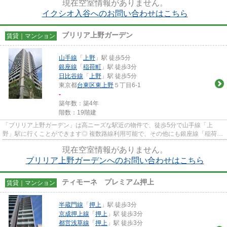
現在空室情報がありません。
イクシオ入谷へのお問い合わせはこちら
ブリリア上野ガーデン
賃貸｜マンション
山手線
「
上野
」駅 徒歩5分
銀座線
「
稲荷町
」駅 徒歩3分
日比谷線
「
上野
」駅 徒歩5分
東京都
台東区
東上野
５丁目6-1
-
築年数：築4年
階数：19階建
「ブリリア上野ガーデン」は高ニーズな駅近の物件で、徒歩5分で山手線「上
野」駅に行くことができます◎ 複数路線利用可能で、その他にも銀座線「稲荷町
駅」徒歩3分、日比谷線「上野駅...
現在空室情報がありません。
ブリリア上野ガーデンへのお問い合わせはこちら
ティモーネ プレミアム押上
賃貸｜マンション
半蔵門線
「
押上
」駅 徒歩3分
京成押上線
「
押上
」駅 徒歩3分
都営浅草線
「
押上
」駅 徒歩3分