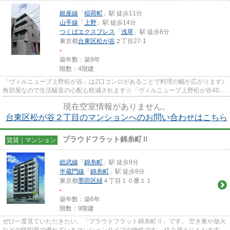
銀座線
「
稲荷町
」駅 徒歩11分
山手線
「
上野
」駅 徒歩14分
つくばエクスプレス
「
浅草
」駅 徒歩6分
東京都
台東区
松が谷
２丁目27-1
-
築年数：築9年
階数：4階建
「ヴィルニューブ上野松が谷」は2口コンロがあることで料理の幅が広がります♪
角部屋なので生活騒音の心配も軽減されます☆「ヴィルニューブ上野松が谷401
号」の広さはなんと38.66㎡♪地...
現在空室情報がありません。
台東区松が谷２丁目のマンションへのお問い合わせはこちら
プラウドフラット錦糸町Ⅱ
賃貸｜マンション
総武線
「
錦糸町
」駅 徒歩9分
半蔵門線
「
錦糸町
」駅 徒歩9分
東京都
墨田区
緑
４丁目１０番１１
-
築年数：築6年
階数：9階建
ぜひ一度見ていただきたい、「プラウドフラット錦糸町Ⅱ」です。 空き巣や放火
などの防犯面で優れているマンションタイプの物件です。 住み替えにもおすす