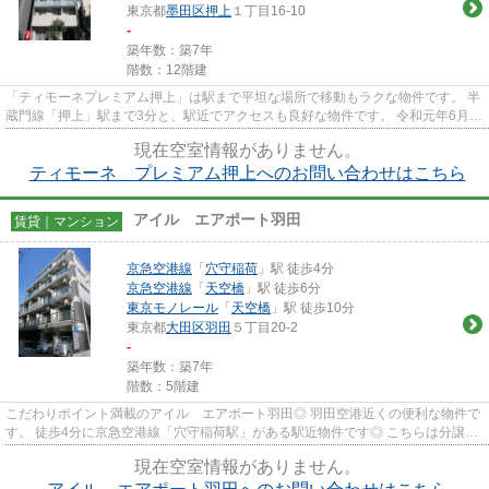
東京都
墨田区
押上
１丁目16-10
-
築年数：築7年
階数：12階建
「ティモーネプレミアム押上」は駅まで平坦な場所で移動もラクな物件です。 半
蔵門線「押上」駅まで3分と、駅近でアクセスも良好な物件です。 令和元年6月完
成、まだまだ新しい築浅物...
現在空室情報がありません。
ティモーネ プレミアム押上へのお問い合わせはこちら
アイル エアポート羽田
賃貸｜マンション
京急空港線
「
穴守稲荷
」駅 徒歩4分
京急空港線
「
天空橋
」駅 徒歩6分
東京モノレール
「
天空橋
」駅 徒歩10分
東京都
大田区
羽田
５丁目20-2
-
築年数：築7年
階数：5階建
こだわりポイント満載のアイル エアポート羽田◎ 羽田空港近くの便利な物件で
す。 徒歩4分に京急空港線「穴守稲荷駅」がある駅近物件です◎ こちらは分譲賃
貸です。 間取りはお一人暮...
現在空室情報がありません。