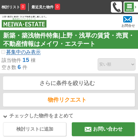
0
0
検討リスト
最近見た物件
お問合せ
新築・築浅物件特集|上野・浅草の賃貸・売買・
不動産情報はメイワ・エステート
募集中のみ表示
15
該当物件
棟
6
空き数
件
さらに条件を絞り込む
物件リクエスト
チェックした物件をまとめて
検討リストに追加
お問い合わせ