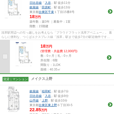
日比谷線
「
入谷
」駅 徒歩11分
銀座線
「
田原町
」駅 徒歩13分
東京都
台東区
千束
１丁目15番8号
18
万円
築年数：築3年 ｜募集中：
1室
階数：15階建
浅草駅周辺への引っ越しをお考えなら「プラウドフラット浅草アベニュー」。 暮
らしに便利な、つくばエクスプレス線「浅草」駅まで徒歩7分の駅近物件です。
共用部にはエレベーター・...
18
万
円
(管理費・共益費 12,000円)
敷：0ヶ月｜礼：0ヶ月
所在階：6階
間取り：1LDK
面積：40.35㎡
メイクス上野
賃貸｜マンション
銀座線
「
稲荷町
」駅 徒歩7分
日比谷線
「
入谷
」駅 徒歩9分
山手線
「
上野
」駅 徒歩10分
東京都
台東区
東上野
６丁目30-5
22.85
万円